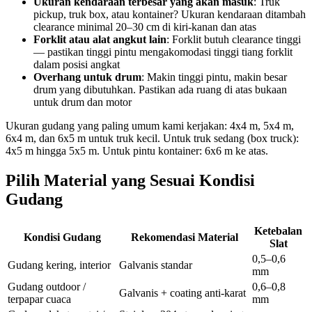
Ukuran kendaraan terbesar yang akan masuk
: Truk
pickup, truk box, atau kontainer? Ukuran kendaraan ditambah
clearance minimal 20–30 cm di kiri-kanan dan atas
Forklit atau alat angkut lain
: Forklit butuh clearance tinggi
— pastikan tinggi pintu mengakomodasi tinggi tiang forklit
dalam posisi angkat
Overhang untuk drum
: Makin tinggi pintu, makin besar
drum yang dibutuhkan. Pastikan ada ruang di atas bukaan
untuk drum dan motor
Ukuran gudang yang paling umum kami kerjakan: 4x4 m, 5x4 m,
6x4 m, dan 6x5 m untuk truk kecil. Untuk truk sedang (box truck):
4x5 m hingga 5x5 m. Untuk pintu kontainer: 6x6 m ke atas.
Pilih Material yang Sesuai Kondisi
Gudang
Ketebalan
Kondisi Gudang
Rekomendasi Material
Slat
0,5–0,6
Gudang kering, interior
Galvanis standar
mm
Gudang outdoor /
0,6–0,8
Galvanis + coating anti-karat
terpapar cuaca
mm