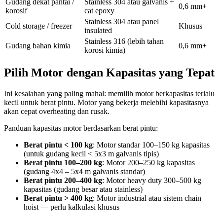
Gudang dekat pantai /
Stainless 304 atau galvanis +
0,6 mm+
korosif
cat epoxy
Stainless 304 atau panel
Cold storage / freezer
Khusus
insulated
Stainless 316 (lebih tahan
Gudang bahan kimia
0,6 mm+
korosi kimia)
Pilih Motor dengan Kapasitas yang Tepat
Ini kesalahan yang paling mahal: memilih motor berkapasitas terlalu
kecil untuk berat pintu. Motor yang bekerja melebihi kapasitasnya
akan cepat overheating dan rusak.
Panduan kapasitas motor berdasarkan berat pintu:
Berat pintu < 100 kg
: Motor standar 100–150 kg kapasitas
(untuk gudang kecil < 5x3 m galvanis tipis)
Berat pintu 100–200 kg
: Motor 200–250 kg kapasitas
(gudang 4x4 – 5x4 m galvanis standar)
Berat pintu 200–400 kg
: Motor heavy duty 300–500 kg
kapasitas (gudang besar atau stainless)
Berat pintu > 400 kg
: Motor industrial atau sistem chain
hoist — perlu kalkulasi khusus