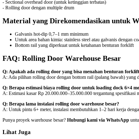
- Sectional overhead door (untuk ketinggian terbatas)
- Rolling door dengan multiple drum
Material yang Direkomendasikan untuk 
Galvanis hot-dip 0,7–1 mm minimum
Untuk area bahan kimia: stainless steel atau galvanis dengan c
Bottom rail yang diperkuat untuk ketahanan benturan forklift
FAQ: Rolling Door Warehouse Besar
Q: Apakah ada rolling door yang bisa menahan benturan forklif
A: Ada pilihan rolling door dengan bottom rail (palang bawah) yang 
Q: Berapa estimasi biaya rolling door untuk loading dock 6×4 m
A: Estimasi kasar Rp 20.000.000–35.000.000 tergantung spesifikasi m
Q: Berapa lama instalasi rolling door warehouse besar?
A: Untuk pintu 6+ meter, instalasi membutuhkan 1–2 hari kerja denga
Punya proyek warehouse besar?
Hubungi kami via WhatsApp
untuk
Lihat Juga