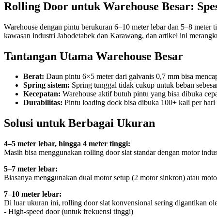
Rolling Door untuk Warehouse Besar: Spes
Warehouse dengan pintu berukuran 6–10 meter lebar dan 5–8 meter ti
kawasan industri Jabodetabek dan Karawang, dan artikel ini merangk
Tantangan Utama Warehouse Besar
Berat:
Daun pintu 6×5 meter dari galvanis 0,7 mm bisa mencap
Spring sistem:
Spring tunggal tidak cukup untuk beban sebesar
Kecepatan:
Warehouse aktif butuh pintu yang bisa dibuka cepat 
Durabilitas:
Pintu loading dock bisa dibuka 100+ kali per hari
Solusi untuk Berbagai Ukuran
4–5 meter lebar, hingga 4 meter tinggi:
Masih bisa menggunakan rolling door slat standar dengan motor indust
5–7 meter lebar:
Biasanya menggunakan dual motor setup (2 motor sinkron) atau motor 
7–10 meter lebar:
Di luar ukuran ini, rolling door slat konvensional sering digantikan ol
- High-speed door (untuk frekuensi tinggi)