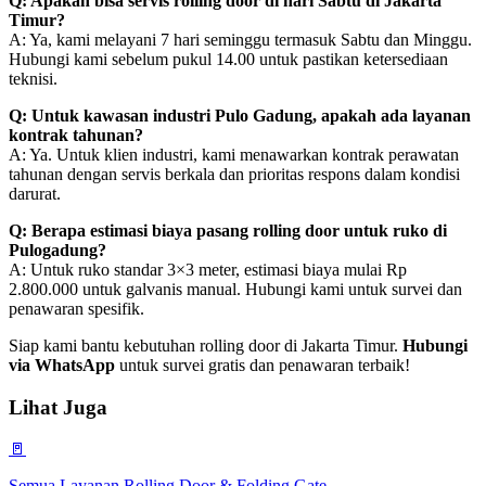
Q: Apakah bisa servis rolling door di hari Sabtu di Jakarta
Timur?
A: Ya, kami melayani 7 hari seminggu termasuk Sabtu dan Minggu.
Hubungi kami sebelum pukul 14.00 untuk pastikan ketersediaan
teknisi.
Q: Untuk kawasan industri Pulo Gadung, apakah ada layanan
kontrak tahunan?
A: Ya. Untuk klien industri, kami menawarkan kontrak perawatan
tahunan dengan servis berkala dan prioritas respons dalam kondisi
darurat.
Q: Berapa estimasi biaya pasang rolling door untuk ruko di
Pulogadung?
A: Untuk ruko standar 3×3 meter, estimasi biaya mulai Rp
2.800.000 untuk galvanis manual. Hubungi kami untuk survei dan
penawaran spesifik.
Siap kami bantu kebutuhan rolling door di Jakarta Timur.
Hubungi
via WhatsApp
untuk survei gratis dan penawaran terbaik!
Lihat Juga
🚪
Semua Layanan Rolling Door & Folding Gate