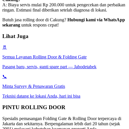
A: Biaya servis mulai Rp 200.000 untuk pengecekan dan perbaikan
ringan. Estimasi final diberikan setelah diagnosa di lokasi.
Butuh jasa rolling door di Cakung?
Hubungi kami via WhatsApp
sekarang
untuk respons cepat!
Lihat Juga
🚪
Semua Layanan Rolling Door & Folding Gate
Pasang baru, servis, ganti spare part — Jabodetabek
📞
Minta Survey & Penawaran Gratis
Teknisi datang ke lokasi Anda, hari ini bisa
PINTU
ROLLING DOOR
Spesialis pemasangan Folding Gate & Rolling Door terpercaya di
Jakarta dan sekitarnya. Berpengalaman lebih dari 20 tahun (sejak
2001) melayani kebutuhan keamanan properti Anda.