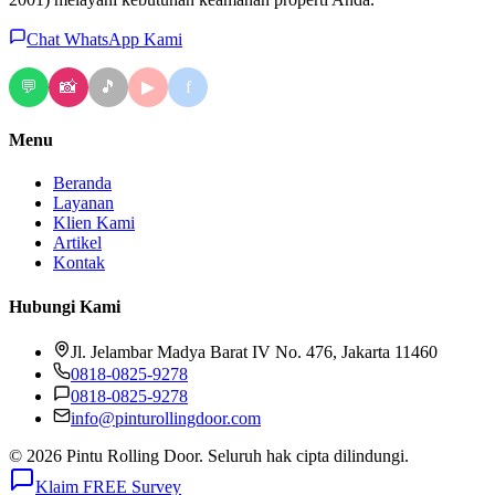
Chat WhatsApp Kami
💬
📸
🎵
f
▶
Menu
Beranda
Layanan
Klien Kami
Artikel
Kontak
Hubungi Kami
Jl. Jelambar Madya Barat IV No. 476, Jakarta 11460
0818-0825-9278
0818-0825-9278
info@pinturollingdoor.com
© 2026 Pintu Rolling Door. Seluruh hak cipta dilindungi.
Klaim FREE Survey