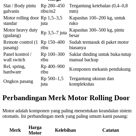
Slat / Body pintu
Rp 280–450
Tergantung ketebalan (0,4–0,8
galvanis
ribu/m2
mm)
Motor rolling door
Rp 1,5–3,5
Kapasitas 100–200 kg, untuk
standar
juta
ruko
Motor heavy duty
Kapasitas 300–500 kg, pintu
Rp 3,5–7 juta
(gudang)
besar
Remote control (1
Rp 150–400
Sudah termasuk di paket motor
pasang)
ribu
biasanya
Panel kontrol /
Rp 100–300
Saklar dinding untuk buka-tutup
wall switch
ribu
manual backup
Rel, spring,
Rp 400–900
Komponen mekanis pendukung
hardware
ribu
Rp 500–1,5
Tergantung ukuran dan
Ongkos pasang
juta
kompleksitas
Perbandingan Merk Motor Rolling Door
Motor adalah komponen yang paling menentukan keandalan sistem
otomatis. Ini perbandingan merk yang paling umum kami pasang:
Harga
Merk
Kelebihan
Catatan
Motor