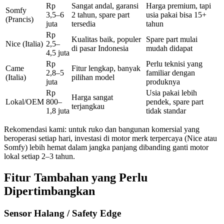
Rp
Sangat andal, garansi
Harga premium, tapi
Somfy
3,5–6
2 tahun, spare part
usia pakai bisa 15+
(Prancis)
juta
tersedia
tahun
Rp
Kualitas baik, populer
Spare part mulai
Nice (Italia)
2,5–
di pasar Indonesia
mudah didapat
4,5 juta
Rp
Perlu teknisi yang
Came
Fitur lengkap, banyak
2,8–5
familiar dengan
(Italia)
pilihan model
juta
produknya
Rp
Usia pakai lebih
Harga sangat
Lokal/OEM
800–
pendek, spare part
terjangkau
1,8 juta
tidak standar
Rekomendasi kami: untuk ruko dan bangunan komersial yang
beroperasi setiap hari, investasi di motor merk terpercaya (Nice atau
Somfy) lebih hemat dalam jangka panjang dibanding ganti motor
lokal setiap 2–3 tahun.
Fitur Tambahan yang Perlu
Dipertimbangkan
Sensor Halang / Safety Edge