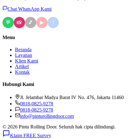
Chat WhatsApp Kami
💬
📸
🎵
f
▶
Menu
Beranda
Layanan
Klien Kami
Artikel
Kontak
Hubungi Kami
Jl. Jelambar Madya Barat IV No. 476, Jakarta 11460
0818-0825-9278
0818-0825-9278
info@pinturollingdoor.com
© 2026 Pintu Rolling Door. Seluruh hak cipta dilindungi.
Klaim FREE Survey