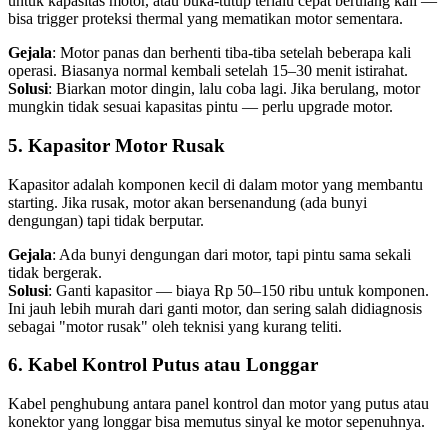
untuk kapasitas motor, atau buka-tutup terlalu cepat berulang kali —
bisa trigger proteksi thermal yang mematikan motor sementara.
Gejala
: Motor panas dan berhenti tiba-tiba setelah beberapa kali
operasi. Biasanya normal kembali setelah 15–30 menit istirahat.
Solusi
: Biarkan motor dingin, lalu coba lagi. Jika berulang, motor
mungkin tidak sesuai kapasitas pintu — perlu upgrade motor.
5. Kapasitor Motor Rusak
Kapasitor adalah komponen kecil di dalam motor yang membantu
starting. Jika rusak, motor akan bersenandung (ada bunyi
dengungan) tapi tidak berputar.
Gejala
: Ada bunyi dengungan dari motor, tapi pintu sama sekali
tidak bergerak.
Solusi
: Ganti kapasitor — biaya Rp 50–150 ribu untuk komponen.
Ini jauh lebih murah dari ganti motor, dan sering salah didiagnosis
sebagai "motor rusak" oleh teknisi yang kurang teliti.
6. Kabel Kontrol Putus atau Longgar
Kabel penghubung antara panel kontrol dan motor yang putus atau
konektor yang longgar bisa memutus sinyal ke motor sepenuhnya.