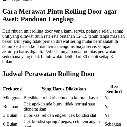
Cara Merawat Pintu Rolling Door agar
Awet: Panduan Lengkap
Dari ribuan unit rolling door yang kami servis, polanya selalu sama:
unit yang dirawat rutin rata-rata bertahan 12–15 tahun tanpa masalah
besar. Unit yang tidak pernah dirawat sering mulai bermasalah di
tahun ke-3 atau ke-4 dan terus menguras biaya servis sampai
akhirnya harus diganti. Perbedaannya hanya rutinitas perawatan
sederhana yang tidak butuh waktu lebih dari 30 menit setiap 3
bulan.
Jadwal Perawatan Rolling Door
Bisa
Frekuensi
Yang Harus Dilakukan
Sendiri?
Mingguan
Bersihkan rel dari debu dan kotoran kasar
Ya
Cek apakah ada bunyi tidak normal saat
Bulanan
Ya
dioperasikan
3 Bulan
Lubrikasi rel dan engsel, cek kondisi slat
Ya
Cek kondisi spring / pegas, cek kencangan
6 Bulan
Sebagian
baut